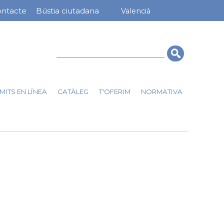
ntacte
Bústia ciutadana
Valencià
nú
rra
erior
Cerca
MITS EN LÍNEA
CATÀLEG
T'OFERIM
NORMATIVA