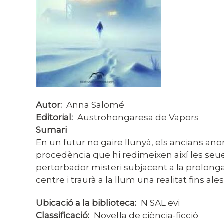
Autor
Anna Salomé
Editorial
Austrohongaresa de Vapors
Sumari
En un futur no gaire llunyà, els ancians an
procedència que hi redimeixen així les seue
pertorbador misteri subjacent a la prolongaci
centre i traurà a la llum una realitat fins a
Ubicació a la biblioteca
N SAL evi
Classificació
Novel·la de ciència-ficció