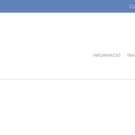
Vés
Co
Me
al
contingut
ba
sup
INFORMACIÓ
TRÀ