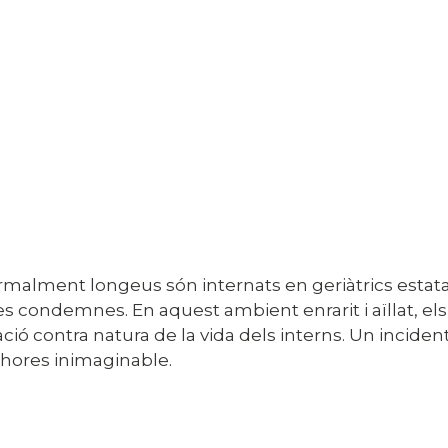
ormalment longeus són internats en geriàtrics estata
s condemnes. En aquest ambient enrarit i aïllat, els
ó contra natura de la vida dels interns. Un incident t
leshores inimaginable.