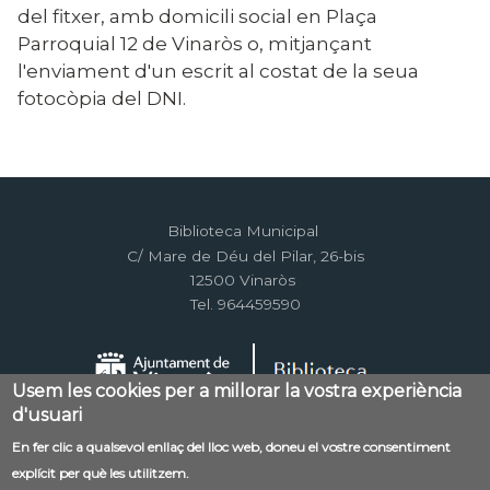
del fitxer, amb domicili social en Plaça
Parroquial 12 de Vinaròs o, mitjançant
l'enviament d'un escrit al costat de la seua
fotocòpia del DNI.
Biblioteca Municipal
C/ Mare de Déu del Pilar, 26-bis
12500 Vinaròs
Tel. 964459590
Usem les cookies per a millorar la vostra experiència
d'usuari
En fer clic a qualsevol enllaç del lloc web, doneu el vostre consentiment
Menú
explícit per què les utilitzem.
Contacte
Avís legal
Mapa web