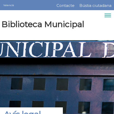
Servicios
Vés
Contacte
Bústia ciutadana
Valencià
Menú
al
contingut
barra
Biblioteca Municipal
superior