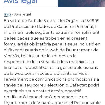
Avís legal
Inici
Avís legal
Fil
En virtut de l'article 5 de la Llei Orgànica 15/1999
d'Ariadna
de Protecció de Dades de Caràcter Personal, li
informem dels següents extrems: l'ompliment
de les dades que es troben en el present
formulari és obligatòria per a la seua inclusió en
el fitxer d'usuaris de la web de l'Ajuntament de
Vinaròs, i el titular de les dades es fa
responsable de la veracitat dels mateixos. La
finalitat d'aquest fitxer és la gestió dels usuaris
de la web per a l'accés als distints servicis i
l'enviament de comunicacions promocionals a
través del seu correu electrònic. L'afectat podrà
exercir els seus drets d'accés, oposició,
rectificació i cancel·lació, personant-se en
l'Ajuntament de Vinaròs, que és el Responsable