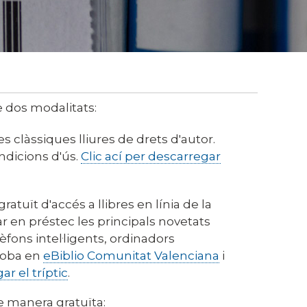
e dos modalitats:
s clàssiques lliures de drets d'autor.
ondicions d'ús.
Clic ací per descarregar
ratuït d'accés a llibres en línia de la
r en préstec les principals novetats
lèfons intel·ligents, ordinadors
troba en
eBiblio Comunitat Valenciana
i
ar el tríptic
.
e manera gratuïta: