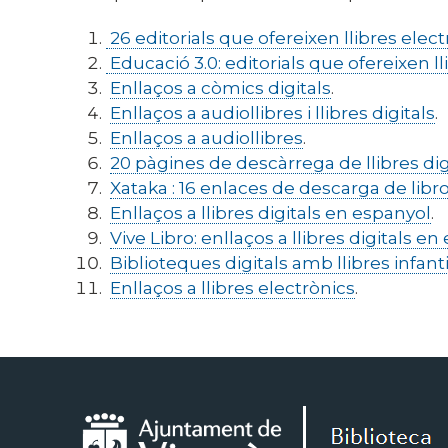
26 editorials que ofereixen llibres elec
Educació 3.0: editorials que ofereixen ll
Enllaços a còmics digitals
.
Enllaços a audiollibres i llibres digitals
.
Enllaços a audiollibres
.
20 pàgines de descàrrega de llibres dig
Xataka : 16 enlaces de descarga de libro
Enllaços a llibres digitals en espanyol
.
Vive Libro: enllaços a llibres digitals e
Biblioteques digitals amb llibres infantil
Enllaços a llibres electrònics
.