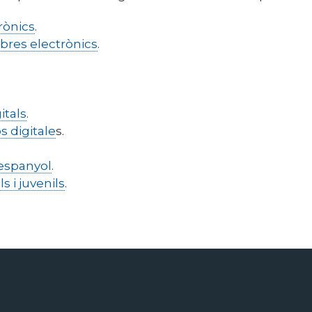
trònics
.
ibres electrònics
.
itals
.
s digitale
s.
n espanyol
.
s i juvenils
.