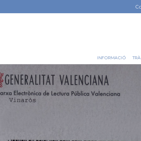
Vés
Co
Me
al
contingut
ba
sup
INFORMACIÓ
TRÀ