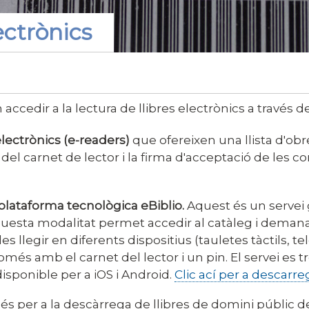
ectrònics
accedir a la lectura de llibres electrònics a través d
electrònics (e-readers)
que ofereixen una llista d'obre
ó del carnet de lector i la firma d'acceptació de les c
 plataforma tecnològica eBiblio.
Aquest és un servei g
questa modalitat permet accedir al catàleg i demana
es llegir en diferents dispositius (tauletes tàctils, te
només amb el carnet del lector i un pin. El servei es 
isponible per a iOS i Android.
Clic ací per a descarreg
 per a la descàrrega de llibres de domini públic d