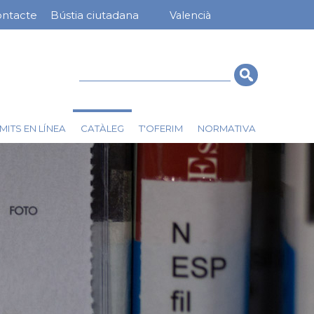
ntacte
Bústia ciutadana
Valencià
nú
rra
erior
Cerca
CATÀLEG
MITS EN LÍNEA
T'OFERIM
NORMATIVA