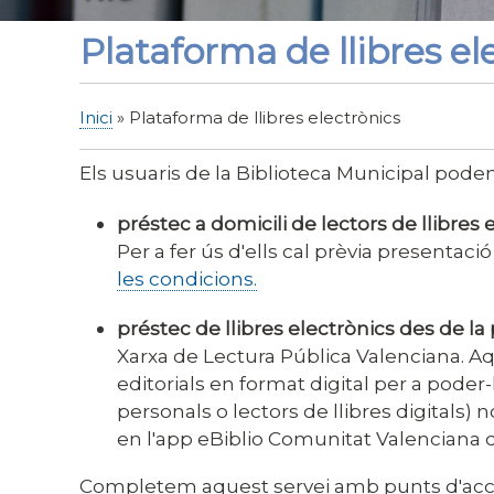
Plataforma de llibres el
Inici
Plataforma de llibres electrònics
Fil
d'Ariadna
Els usuaris de la Biblioteca Municipal poden 
préstec a domicili de lectors de llibres 
Per a fer ús d'ells cal prèvia presentaci
les condicions.
préstec de llibres electrònics des de la
Xarxa de Lectura Pública Valenciana. A
editorials en format digital per a poder-l
personals o lectors de llibres digitals) 
en l'app eBiblio Comunitat Valenciana d
Completem aquest servei amb punts d'accés