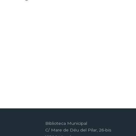
Biblioteca Municipal
C/ Mare de Déu del Pilar, 26-bis