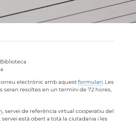
 Biblioteca
ca
r correu electrònic amb aquest
formulari
. Les
 seran resoltes en un termini de 72 hores,
n
, servei de referència virtual cooperatiu del
 servei està obert a tota la ciutadania i les