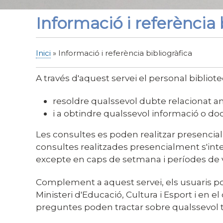
Informació i referència 
Inici
Informació i referència bibliogràfica
Fil
d'Ariadna
A través d'aquest servei el personal bibliotec
resoldre qualssevol dubte relacionat am
i a obtindre qualssevol informació o do
Les consultes es poden realitzar presencial
consultes realitzades presencialment s'int
excepte en caps de setmana i períodes de 
Complement a aquest servei, els usuaris po
Ministeri d'Educació, Cultura i Esport i en el
preguntes poden tractar sobre qualssevol 