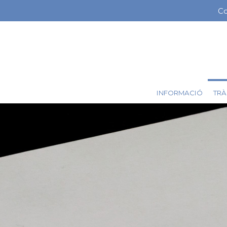
Vés
Co
Me
al
contingut
ba
sup
TRÀ
INFORMACIÓ