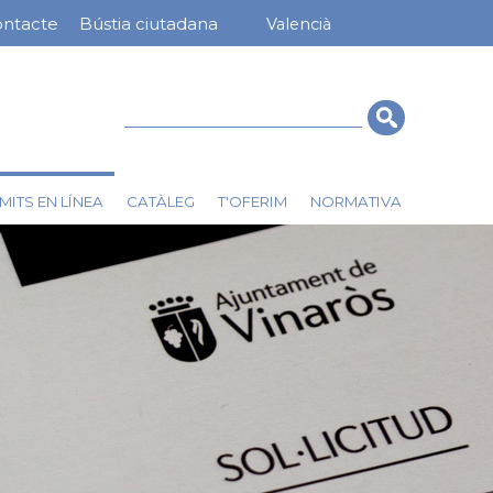
ntacte
Bústia ciutadana
Valencià
nú
rra
erior
Cerca
MITS EN LÍNEA
CATÀLEG
T'OFERIM
NORMATIVA