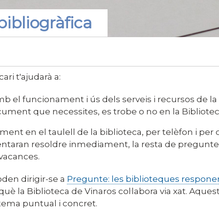
bibliogràfica
ari t'ajudarà a:
b el funcionament i ús dels serveis i recursos de la
cument que necessites, es trobe o no en la Bibliote
ment en el taulell de la biblioteca, per telèfon i pe
entaran resoldre inmediament, la resta de preguntes
vacances.
den dirigir-se a
Pregunte: les biblioteques respone
 què la Biblioteca de Vinaros col·labora via xat. Aquest
tema puntual i concret.