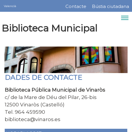
Servicios
Vés
Contacte
Bústia ciutadana
Valencià
Menú
al
contingut
barra
Biblioteca Municipal
superior
DADES DE CONTACTE
Biblioteca Pública Municipal de Vinaròs
c/ de la Mare de Déu del Pilar, 26-bis
12500 Vinaròs (Castelló)
Tel.
964 459590
biblioteca@vinaros.es