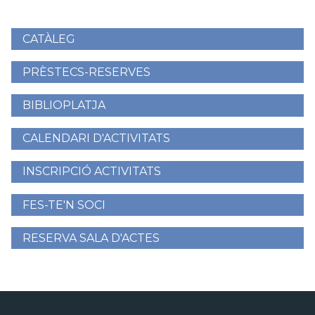
CATÀLEG
Menú
lateral
PRÈSTECS-RESERVES
BIBLIOPLATJA
CALENDARI D'ACTIVITATS
INSCRIPCIÓ ACTIVITATS
FES-TE'N SOCI
RESERVA SALA D'ACTES