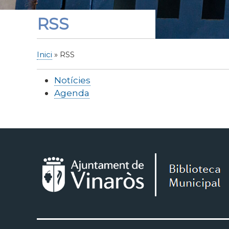
RSS
Inici
RSS
Fil
d'Ariadna
Notícies
Agenda