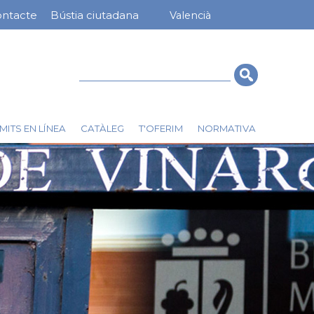
ntacte
Bústia ciutadana
Valencià
nú
rra
erior
Cerca
MITS EN LÍNEA
CATÀLEG
T'OFERIM
NORMATIVA