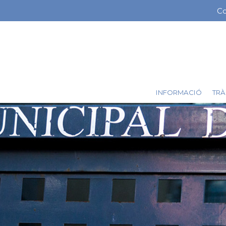
Vés
Co
Me
al
contingut
ba
sup
INFORMACIÓ
TRÀ