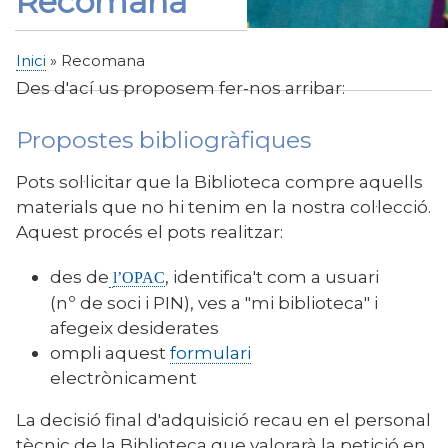
Recomana
Inici
Recomana
Fil
Des d'ací us proposem fer-nos arribar:
d'Ariadna
Propostes bibliogràfiques
Pots sol·licitar que la Biblioteca compre aquells
materials que no hi tenim en la nostra col·lecció.
Aquest procés el pots realitzar:
des de
, identifica't com a usuari
l’OPAC
(nº de soci i PIN), ves a "mi biblioteca" i
afegeix desiderates
ompli aquest
formulari
electrònicament
La decisió final d'adquisició recau en el personal
tècnic de la Biblioteca que valorarà la petició en