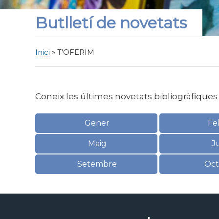
Butlletí de novetats
Inici
T'OFERIM
Fil
d'Ariadna
Coneix les últimes novetats bibliogràfiques 
Gener
Fe
Maig
J
Setembre
Oct