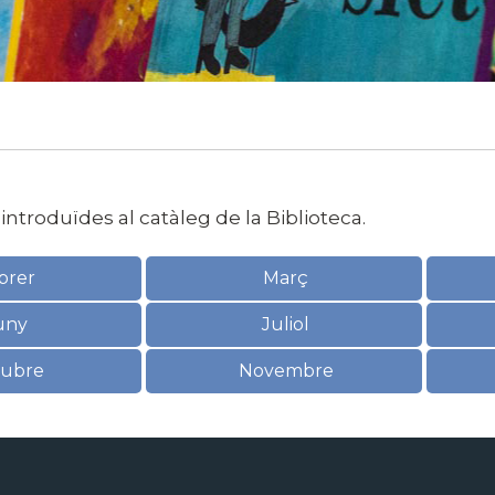
introduïdes al catàleg de la Biblioteca.
brer
Març
uny
Juliol
ubre
Novembre