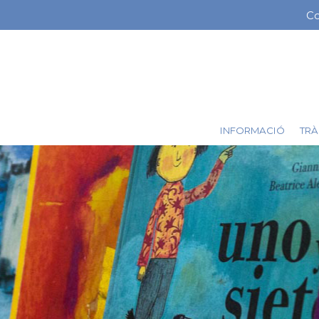
Vés
Co
Me
al
contingut
ba
sup
INFORMACIÓ
TRÀ