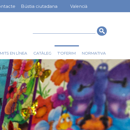
ntacte
Bústia ciutadana
Valencià
nú
rra
erior
Cerca
T'OFERIM
MITS EN LÍNEA
CATÀLEG
NORMATIVA