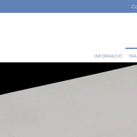
Vés
Co
Me
al
contingut
ba
sup
TRÀ
INFORMACIÓ