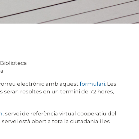
 Biblioteca
ca
r correu electrònic amb aquest
formulari
. Les
 seran resoltes en un termini de 72 hores,
n
, servei de referència virtual cooperatiu del
 servei està obert a tota la ciutadania i les