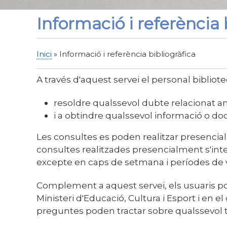
Informació i referència 
Inici
Informació i referència bibliogràfica
Fil
d'Ariadna
A través d'aquest servei el personal bibliotec
resoldre qualssevol dubte relacionat am
i a obtindre qualssevol informació o do
Les consultes es poden realitzar presencial
consultes realitzades presencialment s'int
excepte en caps de setmana i períodes de 
Complement a aquest servei, els usuaris po
Ministeri d'Educació, Cultura i Esport i en el
preguntes poden tractar sobre qualssevol 