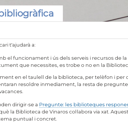
bibliogràfica
ari t'ajudarà a:
b el funcionament i ús dels serveis i recursos de la
cument que necessites, es trobe o no en la Bibliote
ment en el taulell de la biblioteca, per telèfon i pe
entaran resoldre inmediament, la resta de preguntes
vacances.
den dirigir-se a
Pregunte: les biblioteques respone
 què la Biblioteca de Vinaros col·labora via xat. Aquest
tema puntual i concret.