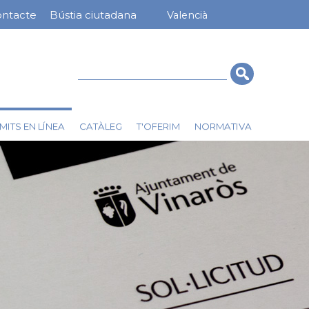
ntacte
Bústia ciutadana
Valencià
nú
rra
erior
Cerca
MITS EN LÍNEA
CATÀLEG
T'OFERIM
NORMATIVA