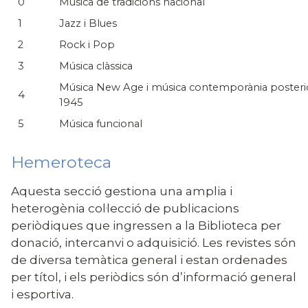
0
Música de tradicions nacional
1
Jazz i Blues
2
Rock i Pop
3
Música clàssica
Música New Age i música contemporània posteri
4
1945
5
Música funcional
Hemeroteca
Aquesta secció gestiona una amplia i
heterogènia col·lecció de publicacions
periòdiques que ingressen a la Biblioteca per
donació, intercanvi o adquisició. Les revistes són
de diversa temàtica general i estan ordenades
per títol, i els periòdics són d’informació general
i esportiva.