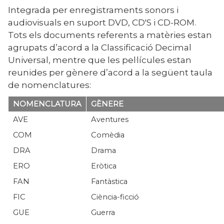
Integrada per enregistraments sonors i
audiovisuals en suport DVD, CD'S i CD-ROM.
Tots els documents referents a matèries estan
agrupats d’acord a la Classificació Decimal
Universal, mentre que les pel·lícules estan
reunides per gènere d’acord a la següent taula
de nomenclatures:
NOMENCLATURA
GÈNERE
AVE
Aventures
COM
Comèdia
DRA
Drama
ERO
Eròtica
FAN
Fantàstica
FIC
Ciència-ficció
GUE
Guerra