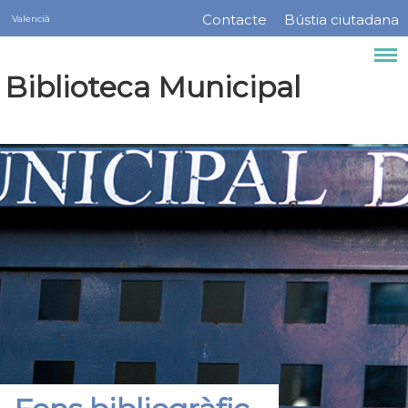
Servicios
Vés
Contacte
Bústia ciutadana
Valencià
Menú
al
contingut
barra
Biblioteca Municipal
superior