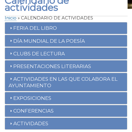
Calendario de
actividades
Inicio
CALENDARIO DE ACTIVIDADES
Sobrescribir
FERIA DEL LIBRO
enlaces
de
DÍA MUNDIAL DE LA POESÍA
ayuda
a
CLUBS DE LECTURA
la
PRESENTACIONES LITERARIAS
navegación
ACTIVIDADES EN LAS QUE COLABORA EL
AYUNTAMIENTO
EXPOSICIONES
CONFERENCIAS
ACTIVIDADES