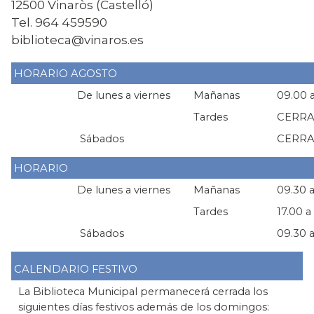
12500 Vinaròs (Castelló)
Tel.
964 459590
biblioteca@vinaros.es
HORARIO AGOSTO
De lunes a viernes
Mañanas
09.00 a
Tardes
CERR
Sábados
CERR
HORARIO
De lunes a viernes
Mañanas
09.30 a
Tardes
17.00 a
Sábados
09.30 a
CALENDARIO FESTIVO
La Biblioteca Municipal permanecerá cerrada los
siguientes días festivos además de los domingos: