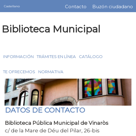
Servicios
Pasar
Contacto
Buzón ciudadano
Castellano
Menú
al
contenido
barra
Biblioteca Municipal
principal
superior
INFORMACIÓN
TRÁMITES EN LÍNEA
CATÁLOGO
TE OFRECEMOS
NORMATIVA
DATOS DE CONTACTO
Biblioteca Pública Municipal de Vinaròs
c/ de la Mare de Déu del Pilar, 26-bis