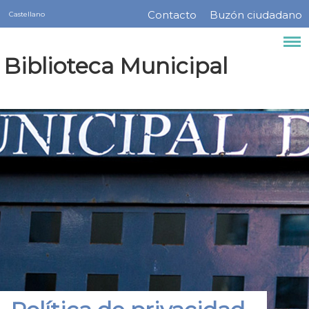
Servicios
Pasar
Contacto
Buzón ciudadano
Castellano
Menú
al
contenido
barra
Biblioteca Municipal
principal
superior