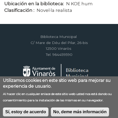
Ubicación en la biblioteca
N KOE hum
Clasificación
Novel·la realista
Biblioteca Municipal
C/ Mare de Déu del Pilar, 26-bis
12500 Vinaròs
Tel. 964459590
Utilizamos cookies en este sitio web para mejorar su
experiencia de usuario.
Menú
Al hacer clic en cualquier enlace de este sitio web usted nos está dando su
Contacto
Aviso legal
Mapa web
consentimiento para la instalación de las mismas en su navegador.
al
Política de privacidad
RSS
pie
Sí, estoy de acuerdo
No, deme más información
Error SMTP: No se pudo conectar al servidor SMTP.