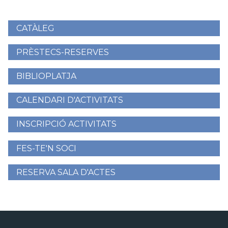
CATÀLEG
Menú
lateral
PRÈSTECS-RESERVES
BIBLIOPLATJA
CALENDARI D'ACTIVITATS
INSCRIPCIÓ ACTIVITATS
FES-TE'N SOCI
RESERVA SALA D'ACTES