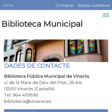
Servicios
Vés
Contacte
Bústia ciutadana
Valencià
Menú
al
contingut
barra
Biblioteca Municipal
superior
DADES DE CONTACTE
Biblioteca Pública Municipal de Vinaròs
c/ de la Mare de Déu del Pilar, 26-bis
12500 Vinaròs (Castelló)
Tel.
964 459590
biblioteca@vinaros.es